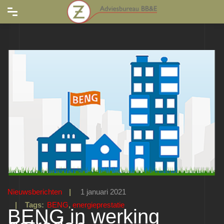
Nieuwsberichten
|
1 januari 2021
| Tags:
BENG
,
energieprestatie
BENG in werking