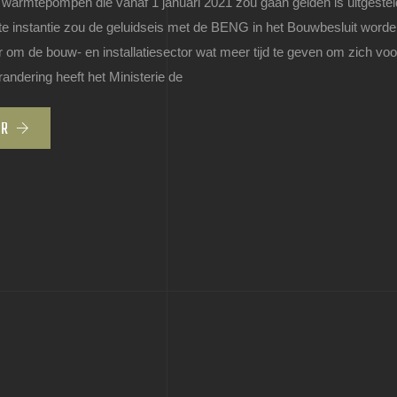
 warmtepompen die vanaf 1 januari 2021 zou gaan gelden is uitgestel
rste instantie zou de geluidseis met de BENG in het Bouwbesluit word
 om de bouw- en installatiesector wat meer tijd te geven om zich voo
andering heeft het Ministerie de
ER