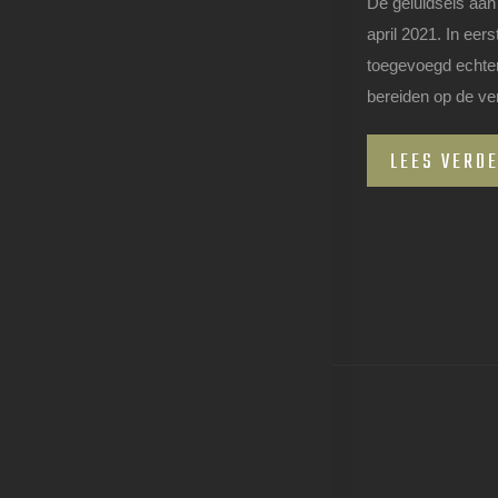
De geluidseis aan
april 2021. In ee
toegevoegd echter
bereiden op de ver
LEES VERD