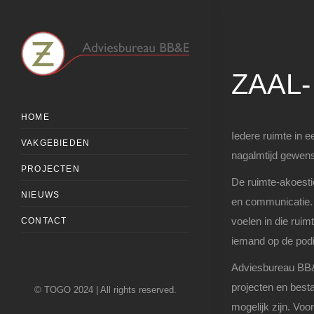
ZAAL
HOME
Iedere ruimte in e
VAKGEBIEDEN
nagalmtijd gewens
PROJECTEN
De ruimte-akoesti
NIEUWS
en communicatie. 
voelen in die ruim
CONTACT
iemand op de podi
Adviesbureau BB&E
projecten en best
© TOGO 2024 | All rights reserved.
mogelijk zijn. Voo