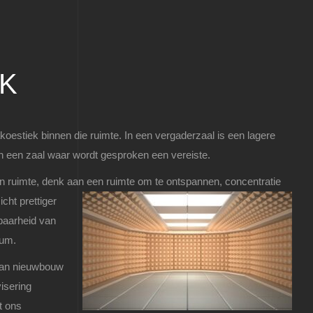
EK
akoestiek binnen die ruimte. In een vergaderzaal is een lagere
n een zaal waar wordt gesproken een vereiste.
en ruimte, denk aan een ru
imte om te ontspannen, concentratie
cht prettiger
nbaarheid van
ium.
 van nieuwbouw
isering
t ons