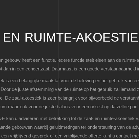
- EN RUIMTE-AKOESTI
en gebouw heeft een functie, iedere functie stelt eisen aan de ruimte-
t dan in een concertzaal. Daarnaast is een goede verstaanbaarheid i
ek is een belangrijke maatstaf voor de beleving en het gebruik van e
Door de juiste afstemming van de ruimte op het gebruik zal iemand zi
te. De zaal-akoestiek is zeer belangrijk voor bijvoorbeeld de verstaa
um maar ook voor de juiste balans voor een orkest op datzelfde pod
 kan u adviseren met betrekking tot de zaal- en ruimte-akoestiek
aande gebouwen waarbij geluidmetingen ter ondersteuning van de adv
r een vrijblijvend gesprek of een vrijblijvende offerte kunt u contact me